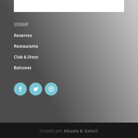
SITEMAP
Reserves
Restaurante
Club & Disco
Balconet
Creado por
Abuela & Gato®